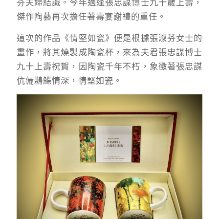
芬夫婦結識。今年適逢張忠謀博士九十歲上壽，
傑作陶藝再次擔任著壽宴謝禮的重任。
這次的作品《情堅如瓷》便是根據張淑芬女士的
畫作，將其燒製成陶瓷杯，來為夫君張忠謀博士
九十上壽祝賀，因陶瓷千年不朽，象徵著張忠謀
伉儷鶼鰈情深，情堅如瓷。