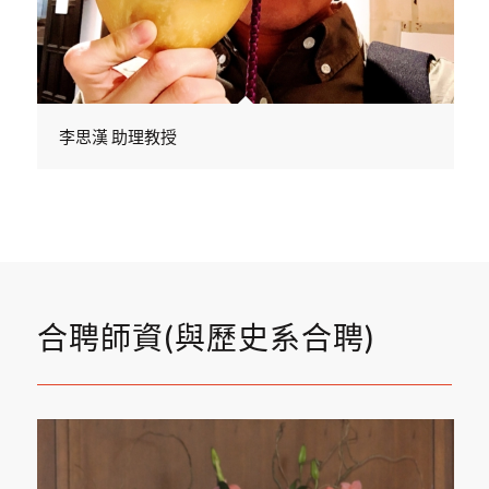
李思漢 助理教授
合聘師資(與歷史系合聘)