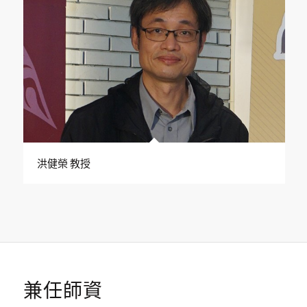
洪健榮 教授
兼任師資