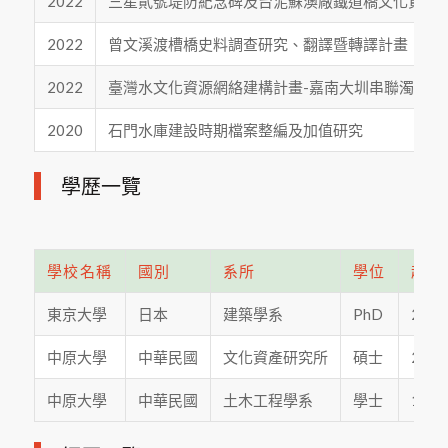
2022
三星貳號堤防紀念碑及台泥蘇澳廠鐵道橋文化資產
2022
曾文溪渡槽橋史料調查研究、翻譯暨轉譯計畫
2022
臺灣水文化資源網絡建構計畫-嘉南大圳串聯濁水溪
2020
石門水庫建設時期檔案整編及加值研究
學歷一覽
學校名稱
國別
系所
學位
起迄
東京大學
日本
建築學系
PhD
201
中原大學
中華民國
文化資產研究所
碩士
200
中原大學
中華民國
土木工程學系
學士
199