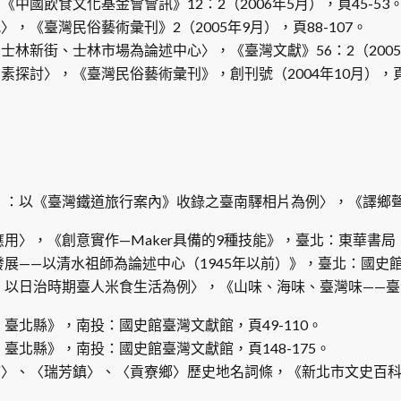
國飲食文化基金會會訊》12：2（2006年5月），頁45-53
《臺灣民俗藝術彙刊》2（2005年9月），頁88-107。
新街、士林市場為論述中心〉，《臺灣文獻》56：2（2005年
討〉，《臺灣民俗藝術彙刊》，創刊號（2004年10月），頁10
碼」：以《臺灣鐵道旅行案內》收錄之臺南驛相片為例〉，《譯鄉
用〉，《創意實作—Maker具備的9種技能》，臺北：東華書局，頁
發展——以清水祖師為論述中心（1945年以前）》，臺北：國史
容：以日治時期臺人米食生活為例〉，《山味、海味、臺灣味——
臺北縣》，南投：國史館臺灣文獻館，頁49-110。
臺北縣》，南投：國史館臺灣文獻館，頁148-175。
市〉、〈瑞芳鎮〉、〈貢寮鄉〉歷史地名詞條，《新北市文史百