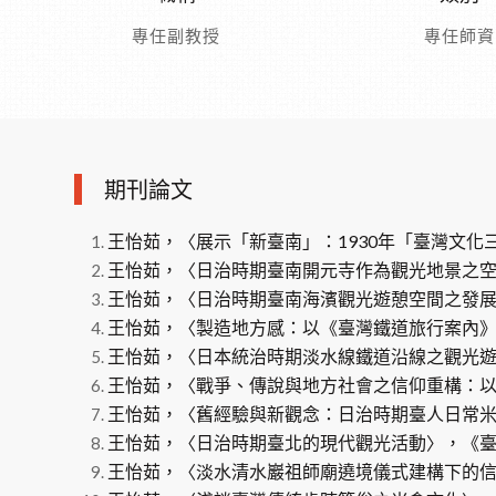
專任副教授
專任師資
期刊論文
王怡茹，〈展示「新臺南」：1930年「臺灣文化三百
王怡茹，〈日治時期臺南開元寺作為觀光地景之空間與
王怡茹，〈日治時期臺南海濱觀光遊憩空間之發展與重
王怡茹，〈製造地方感：以《臺灣鐵道旅行案內》臺
王怡茹，〈日本統治時期淡水線鐵道沿線之觀光遊憩地
王怡茹，〈戰爭、傳說與地方社會之信仰重構：以淡水清水
王怡茹，〈舊經驗與新觀念：日治時期臺人日常米食的
王怡茹，〈日治時期臺北的現代觀光活動〉，《臺北文獻
王怡茹，〈淡水清水巖祖師廟遶境儀式建構下的信仰空