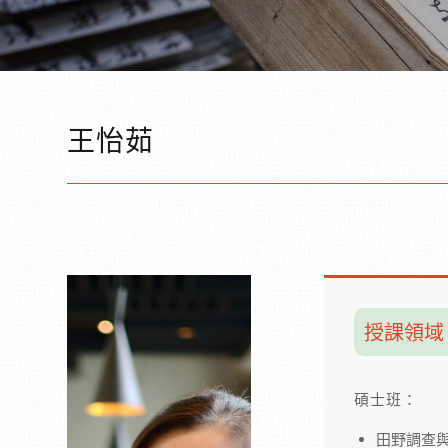
王怡茹
授課領域
碩士班：
田野調查