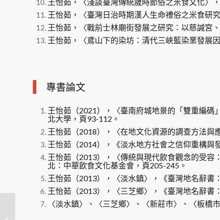
王怡茹，〈淺談臺灣傳統歲時節俗之米食文化〉，《中
王怡茹，〈臺灣日治時期漢人生命禮俗之米食研究〉，
王怡茹，〈戰前士林廟街發展之研究：以慈諴宮、士林
王怡茹，〈鳶山下的染坊：清代三峽藍染業發展因素探
專書論文
王怡茹（2021），〈臺南府城地景的「雙重編
北大學，頁93-112。
王怡茹（2018），〈在地文化資源的調查方法與應
王怡茹（2014），《淡水地方社會之信仰重構與
王怡茹（2013），〈傳統與現代飲食觀念的受
北：中華飲食文化基金會，頁205-245。
王怡茹（2013），〈淡水鎮〉，《臺灣地名辭書：
王怡茹（2013），〈三芝鄉〉，《臺灣地名辭書：
〈淡水鎮〉、〈三芝鄉〉、〈新莊市〉、〈板橋
林曜同 助理教授