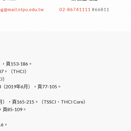
g@mail.ntpu.edu.tw
02-86741111
#66811
153-186。
7。（THCI）
I）
19年6月），頁77-105。
5-215。（TSSCI、THCI Core）
85-109。
6。