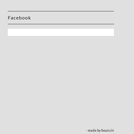
Facebook
- made by
bouncin