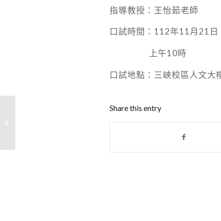
指導教授：王怡茹老師
口試時間：112年11月21
上午10時
口試地點：三峽校區人文大樓
Share this entry
賀! 本所王怡茹老師榮獲
111學年度「年度績優
導師」