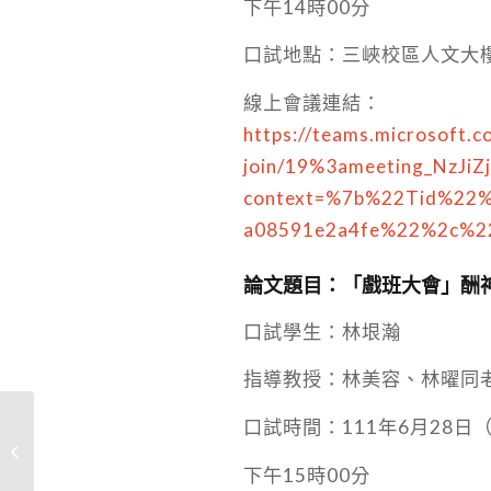
下午14時00分
口試地點：三峽校區人文大樓
線上會議連結：
https://teams.microsoft.c
join/19%3ameeting_NzJ
context=%7b%22Tid%22%
a08591e2a4fe%22%2c%2
論文題目：「戲班大會」酬
口試學生：林垠瀚
指導教授：林美容、林曜同
口試時間：111年6月28日
藝術開麥拉：[探索三鶯]我雖不會做
陶，但我有眼光 ft. �...
下午15時00分