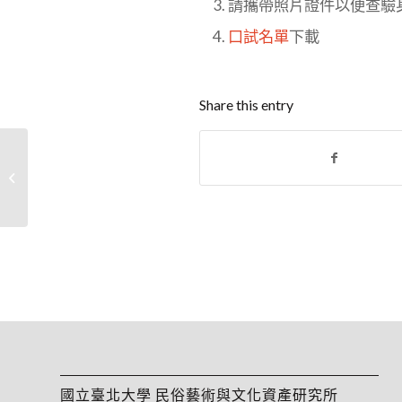
請攜帶照片證件以便查驗身
口試名單
下載
Share this entry
賀!本所畢業所友吳雨芯
榮獲112年文化部獎勵
文化藝術政�...
國立臺北大學 民俗藝術與文化資產研究所