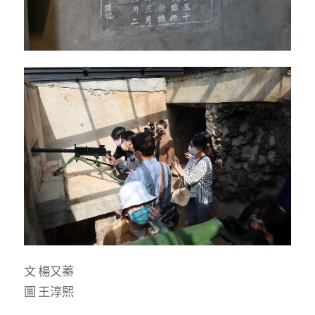
文 楊又蓁
圖 王淳熙