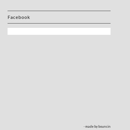
Facebook
- made by
bouncin